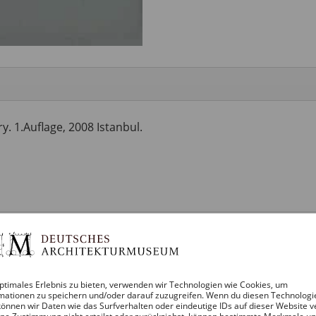
y. 1.Auflage, 2008 Istanbul.
ptimales Erlebnis zu bieten, verwenden wir Technologien wie Cookies, um
mationen zu speichern und/oder darauf zuzugreifen. Wenn du diesen Technologi
önnen wir Daten wie das Surfverhalten oder eindeutige IDs auf dieser Website v