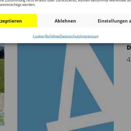
ne Zustimmung nicht erteilst oder zurückziehst, können bestimmte Merkmale u
beeinträchtigt werden.
zeptieren
Ablehnen
Einstellungen 
Cookie-Richtlinie
Datenschutz
Impressum
D
4