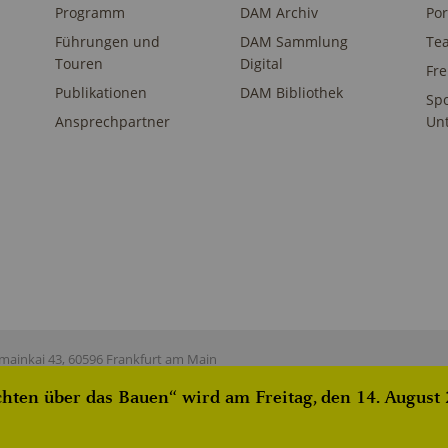
Programm
DAM Archiv
Por
Führungen und
DAM Sammlung
Te
Touren
Digital
Fr
Publikationen
DAM Bibliothek
Sp
Ansprechpartner
Unt
ainkai 43, 60596 Frankfurt am Main
ten über das Bauen“ wird am Freitag, den 14. August 2
istered on
wpml.org
as a development site. Switch to a production site key to
rem