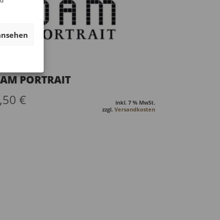
nd
ansehen
AM PORTRAIT
,50
€
inkl. 7 % MwSt.
zzgl.
Versandkosten