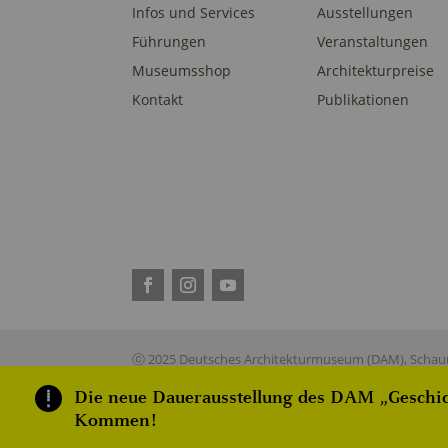
Infos und Services
Ausstellungen
Führungen
Veranstaltungen
Museumsshop
Architekturpreise
Kontakt
Publikationen
ⓒ 2025 Deutsches Architekturmuseum (DAM), Schaum
Die neue Dauerausstellung des DAM „Geschich
Kommen!
This site is reg