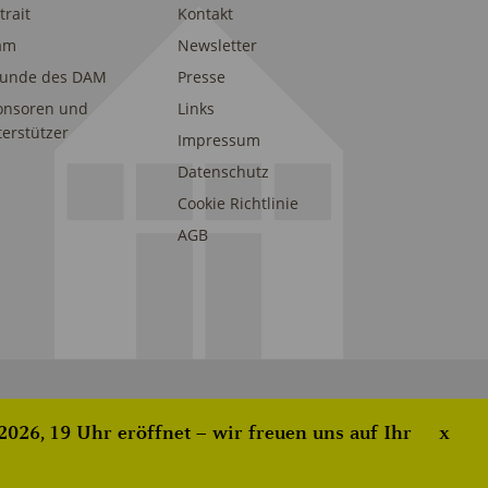
trait
Kontakt
am
Newsletter
eunde des DAM
Presse
onsoren und
Links
erstützer
Impressum
Datenschutz
Cookie Richtlinie
AGB
026, 19 Uhr eröffnet – wir freuen uns auf Ihr
x
ove this banner
.