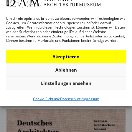
Um dir ein optimales Erlebnis zu bieten, verwenden wir Technologien wie
Cookies, um Geräteinformationen zu speichern und/oder darauf
zuzugreifen. Wenn du diesen Technologien zustimmst, können wir Daten
wie das Surfverhalten oder eindeutige IDs auf dieser Website
verarbeiten. Wenn du deine Zustimmung nicht erteilst oder zurückziehst,
können bestimmte Merkmale und Funktionen beeinträchtigt werden.
Akzeptieren
HOUSING FOR ALL – BUILDING
Ablehnen
CATALOGUE
Einstellungen ansehen
14,00
€
inkl. 7 % MwSt.
zzgl.
Versandkosten
Cookie-Richtlinie
Datenschutz
Impressum