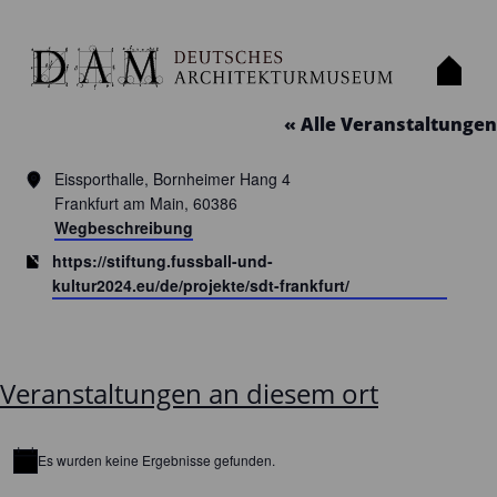
STADION DER TRÄUME
« Alle Veranstaltungen
Adresse
Eissporthalle, Bornheimer Hang 4
Frankfurt am Main
,
60386
Wegbeschreibung
Webseite
https://stiftung.fussball-und-
kultur2024.eu/de/projekte/sdt-frankfurt/
Veranstaltungen an diesem ort
Es wurden keine Ergebnisse gefunden.
Hinweis