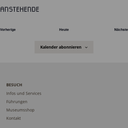
Anstehende
Datum
wählen.
Vorherige
Heute
Nächste
Veranstaltungen
Vera
Kalender abonnieren
BESUCH
Infos und Services
Führungen
Museumsshop
Kontakt