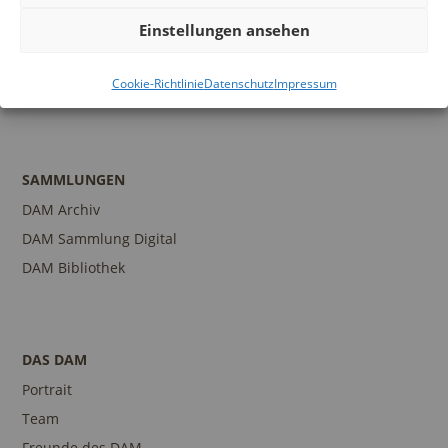
Programm
Einstellungen ansehen
Führungen und Touren
Publikationen
Cookie-Richtlinie
Datenschutz
Impressum
Ansprechpartner
SAMMLUNGEN
DAM Archiv
DAM Sammlung Digital
DAM Bibliothek
DAS DAM
Portrait
Team
Freunde des DAM