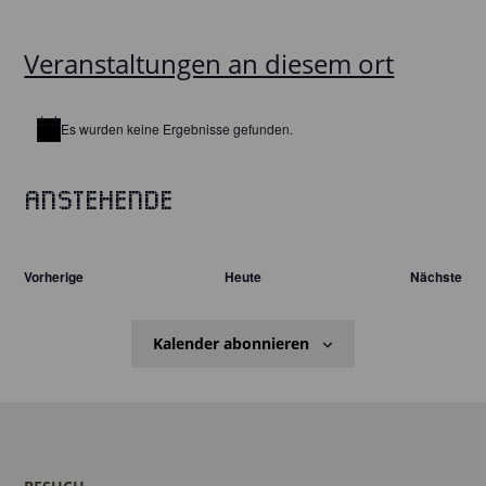
Veranstaltungen an diesem ort
Es wurden keine Ergebnisse gefunden.
Hinweis
Anstehende
Datum
wählen.
Veranstaltungen
Vorherige
Heute
Nächste
Veranst
Kalender abonnieren