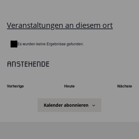
Veranstaltungen an diesem ort
Es wurden keine Ergebnisse gefunden.
Hinweis
Anstehende
Datum
wählen.
Veranstaltungen
Vorherige
Heute
Nächste
Veranst
Kalender abonnieren