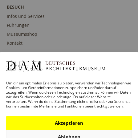
BESUCH
Infos und Services
Führungen
Museumsshop
Kontakt
PROGRAMM
Ausstellungen
Um dir ein optimales Erlebnis zu bieten, verwenden wir Technologien wie
Cookies, um Geräteinformationen zu speichern und/oder darauf
Veranstaltungen
zuzugreifen. Wenn du diesen Technologien zustimmst, können wir Daten
wie das Surfverhalten oder eindeutige IDs auf dieser Website
Architekturpreise
verarbeiten. Wenn du deine Zustimmung nicht erteilst oder zurückziehst,
können bestimmte Merkmale und Funktionen beeinträchtigt werden.
Publikationen
Akzeptieren
BILDUNG
Ablehnen