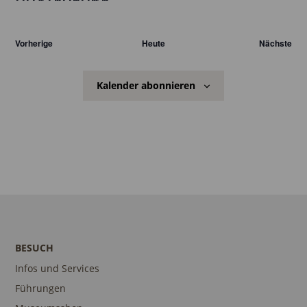
Datum
wählen.
Veranstaltungen
Vorherige
Heute
Nächste
Veranst
Kalender abonnieren
BESUCH
Infos und Services
Führungen