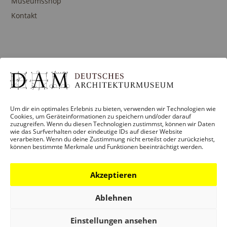
Museumsshop
Kontakt
PROGRAMM
Ausstellungen
Veranstaltungen
Architekturpreise
Um dir ein optimales Erlebnis zu bieten, verwenden wir Technologien wie
Cookies, um Geräteinformationen zu speichern und/oder darauf
Publikationen
zuzugreifen. Wenn du diesen Technologien zustimmst, können wir Daten
wie das Surfverhalten oder eindeutige IDs auf dieser Website
verarbeiten. Wenn du deine Zustimmung nicht erteilst oder zurückziehst,
können bestimmte Merkmale und Funktionen beeinträchtigt werden.
BILDUNG
Akzeptieren
Programm
Ablehnen
Führungen und Touren
Publikationen
Einstellungen ansehen