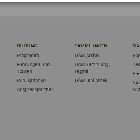
BILDUNG
SAMMLUNGEN
DA
Programm
DAM Archiv
Por
Führungen und
DAM Sammlung
Te
Touren
Digital
Fr
Publikationen
DAM Bibliothek
Sp
Ansprechpartner
Unt