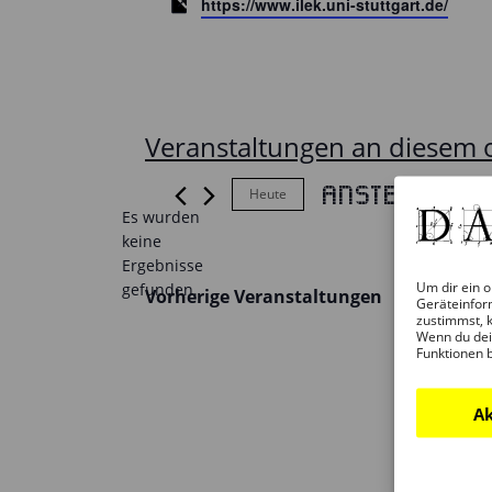
Webseite
https://www.ilek.uni-stuttgart.de/
Veranstaltungen an diesem 
Anstehende
Heute
Es wurden
Datum
keine
wählen.
Hinweis
Ergebnisse
Um dir ein o
gefunden.
Vorherige
Veranstaltungen
Geräteinfor
zustimmst, k
Wenn du dei
Funktionen 
Ak