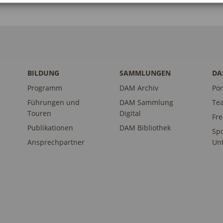
BILDUNG
SAMMLUNGEN
DA
Programm
DAM Archiv
Por
Führungen und
DAM Sammlung
Te
Touren
Digital
Fr
Publikationen
DAM Bibliothek
Sp
Ansprechpartner
Unt