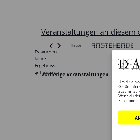
Veranstaltungen an diesem 
Anstehende
Heute
Es wurden
Datum
keine
wählen.
Hinweis
Ergebnisse
gefunden.
Vorherige
Veranstaltungen
Um dir ein o
Geräteinfor
zustimmst, k
Wenn du dei
Funktionen 
Ak