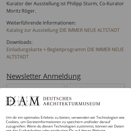
Kurator der Ausstellung ist Philipp Sturm, Co-Kurator
Moritz Röger.
Weiterführende Informationen:
Katalog zur Ausstellung DIE IMMER NEUE ALTSTADT
Downloads:
Einladungskarte + Begleitprogramm DIE IMMER NEUE
ALTSTADT
Newsletter Anmeldung
Vorname
Nachname
Email Adresse
Um dir ein optimales Erlebnis zu bieten, verwenden wir Technologien wie
DAM NEWSLETTER
Cookies, um Geräteinformationen zu speichern und/oder darauf
zuzugreifen. Wenn du diesen Technologien zustimmst, können wir Daten
DAM NEWSLETTER VERMITTLUNG
wie das Surfverhalten oder eindeutige IDs auf dieser Website