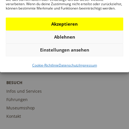
verarbeiten. Wenn du deine Zustimmung nicht erteilst oder zurückziehst,
können bestimmte Merkmale und Funktionen beeinträchtigt werden.
Ich habe die Datenschutzbestimmungen gelesen,
und stimme diesen zu!
Akzeptieren
Ablehnen
Einstellungen ansehen
Cookie-Richtlinie
Datenschutz
Impressum
BESUCH
Infos und Services
Führungen
Museumsshop
Kontakt