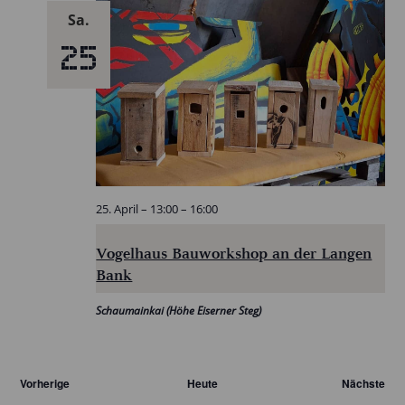
Sa.
25
25. April – 13:00
–
16:00
Vogelhaus Bauworkshop an der Langen
Bank
Schaumainkai (Höhe Eiserner Steg)
Ver
Vorherige
Heute
Nächste
Veranstaltungen