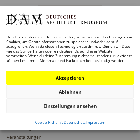
Kalender abonnieren
Um dir ein optimales Erlebnis zu bieten, verwenden wir Technologien wie
Cookies, um Geräteinformationen zu speichern und/oder darauf
zuzugreifen. Wenn du diesen Technologien zustimmst, können wir Daten
wie das Surfverhalten oder eindeutige IDs auf dieser Website
BESUCH
verarbeiten. Wenn du deine Zustimmung nicht erteilst oder zurückziehst,
können bestimmte Merkmale und Funktionen beeinträchtigt werden.
Infos und Services
Führungen
Akzeptieren
Museumsshop
Kontakt
Ablehnen
Einstellungen ansehen
PROGRAMM
Cookie-Richtlinie
Datenschutz
Impressum
Ausstellungen
Veranstaltungen