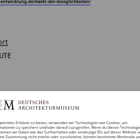
-entwicklung.de/markt-der-moeglichkeiten/
ort
ute
r – 14:45
in: SCHÖN HIER. Architektur auf dem Land
ptimales Erlebnis zu bieten, verwenden wir Technologien wie Cookies, um
ity Cube Berlin, Messedamm 22, Berlin
mationen zu speichern und/oder darauf zuzugreifen. Wenn du diesen Technologi
önnen wir Daten wie das Surfverhalten oder eindeutige IDs auf dieser Website v
von Wohnhäusern und Bürogebäuden über Werkstätten,
ne Zustimmung nicht erteilst oder zurückziehst, können bestimmte Merkmale u