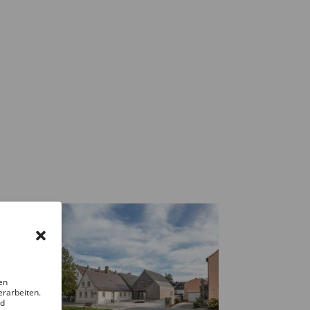
en
erarbeiten.
nd