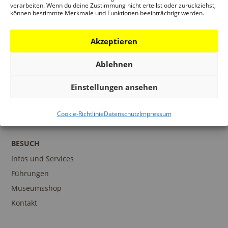
Frankfurt am Main
verarbeiten. Wenn du deine Zustimmung nicht erteilst oder zurückziehst,
können bestimmte Merkmale und Funktionen beeinträchtigt werden.
Akzeptieren
Vorherige
Heute
Nächste
Veranstaltungen
Ablehnen
Kalender abonnieren
Einstellungen ansehen
Cookie-Richtlinie
Datenschutz
Impressum
BESUCH
Infos und Services
Führungen
Museumsshop
Kontakt