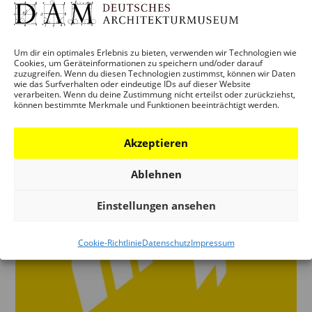
von
anna
|
Februar 27, 2026
Ausstellungseröffnung: Suburbia. Träume vom
Eigenheim – Wege aus der Wohnungskrise Freitag,
Um dir ein optimales Erlebnis zu bieten, verwenden wir Technologien wie
Cookies, um Geräteinformationen zu speichern und/oder darauf
20. März 2026, 19 Uhr Ausstellung: 21. März -18.
zuzugreifen. Wenn du diesen Technologien zustimmst, können wir Daten
wie das Surfverhalten oder eindeutige IDs auf dieser Website
Oktober 2026 Sprecher_innen MARCUS
verarbeiten. Wenn du deine Zustimmung nicht erteilst oder zurückziehst,
können bestimmte Merkmale und Funktionen beeinträchtigt werden.
GWECHENBERGER, Dezernent für Planen und
Wohnen, Stadt Frankfurt am Main PETER CACHOLA...
Akzeptieren
Ablehnen
Einstellungen ansehen
Cookie-Richtlinie
Datenschutz
Impressum