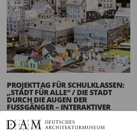
PROJEKTTAG FÜR SCHULKLASSEN:
„STADT FÜR ALLE“ / DIE STADT
DURCH DIE AUGEN DER
FUSSGÄNGER – INTERAKTIVER W
ORKSHOP UND „STADTSAFARI“
von
anna
|
Mai 26, 2025
Bildnachweis: David Böhm & Jirí Franta; Foto: Pavel