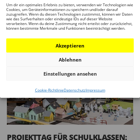
Um dir ein optimales Erlebnis zu bieten, verwenden wir Technologien wie
Horák Projekttag für Schulklassen: „Stadt für alle“ /
Cookies, um Geräteinformationen zu speichern und/oder darauf
zuzugreifen. Wenn du diesen Technologien zustimmst, können wir Daten
Die Stadt durch die Augen der Fußgänger –
wie das Surfverhalten oder eindeutige IDs auf dieser Website
verarbeiten. Wenn du deine Zustimmung nicht erteilst oder zurückziehst,
Interaktiver Workshop und „Stadtsafari“ 3., 4. oder 5.
können bestimmte Merkmale und Funktionen beeinträchtigt werden.
Juni 2025, 9 – 13:30 Uhr Zielgruppe:...
Akzeptieren
Ablehnen
Einstellungen ansehen
Cookie-Richtlinie
Datenschutz
Impressum
PROJEKTTAG FÜR SCHULKLASSEN: