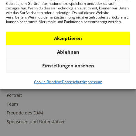
Ansprechpartner
Cookies, um Geräteinformationen zu speichern und/oder darauf
zuzugreifen. Wenn du diesen Technologien zustimmst, können wir Daten
wie das Surfverhalten oder eindeutige IDs auf dieser Website
verarbeiten. Wenn du deine Zustimmung nicht erteilst oder zurückziehst,
können bestimmte Merkmale und Funktionen beeinträchtigt werden.
SAMMLUNGEN
Akzeptieren
DAM Archiv
DAM Sammlung Digital
Ablehnen
DAM Bibliothek
Einstellungen ansehen
Cookie-Richtlinie
Datenschutz
Impressum
DAS DAM
Portrait
Team
Freunde des DAM
Sponsoren und Unterstützer