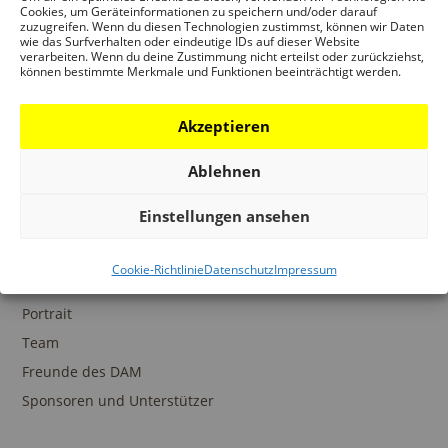
Ansprechpartner
Cookies, um Geräteinformationen zu speichern und/oder darauf
zuzugreifen. Wenn du diesen Technologien zustimmst, können wir Daten
wie das Surfverhalten oder eindeutige IDs auf dieser Website
verarbeiten. Wenn du deine Zustimmung nicht erteilst oder zurückziehst,
können bestimmte Merkmale und Funktionen beeinträchtigt werden.
SAMMLUNGEN
Akzeptieren
DAM Archiv
DAM Sammlung Digital
Ablehnen
DAM Bibliothek
Einstellungen ansehen
Cookie-Richtlinie
Datenschutz
Impressum
DAS DAM
Portrait
Team
Freunde des DAM
Sponsoren und Unterstützer