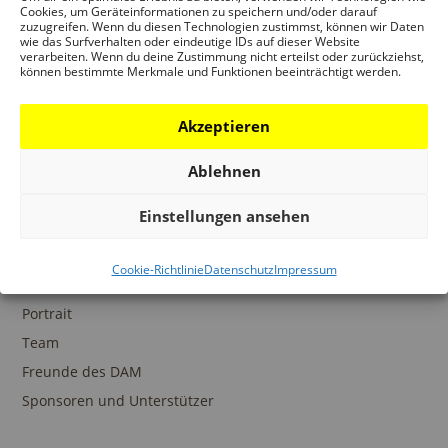
Ansprechpartner
Cookies, um Geräteinformationen zu speichern und/oder darauf
zuzugreifen. Wenn du diesen Technologien zustimmst, können wir Daten
wie das Surfverhalten oder eindeutige IDs auf dieser Website
verarbeiten. Wenn du deine Zustimmung nicht erteilst oder zurückziehst,
können bestimmte Merkmale und Funktionen beeinträchtigt werden.
SAMMLUNGEN
Akzeptieren
DAM Archiv
DAM Sammlung Digital
Ablehnen
DAM Bibliothek
Einstellungen ansehen
Cookie-Richtlinie
Datenschutz
Impressum
DAS DAM
Portrait
Team
Freunde des DAM
Sponsoren und Unterstützer