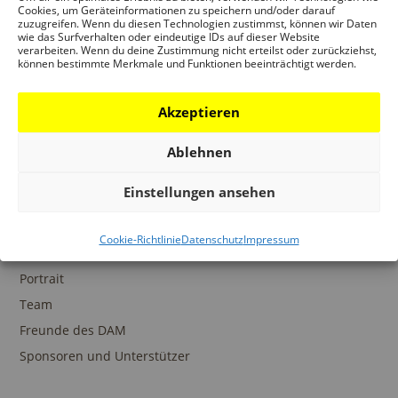
Ansprechpartner
Cookies, um Geräteinformationen zu speichern und/oder darauf
zuzugreifen. Wenn du diesen Technologien zustimmst, können wir Daten
wie das Surfverhalten oder eindeutige IDs auf dieser Website
verarbeiten. Wenn du deine Zustimmung nicht erteilst oder zurückziehst,
können bestimmte Merkmale und Funktionen beeinträchtigt werden.
SAMMLUNGEN
Akzeptieren
DAM Archiv
DAM Sammlung Digital
Ablehnen
DAM Bibliothek
Einstellungen ansehen
Cookie-Richtlinie
Datenschutz
Impressum
DAS DAM
Portrait
Team
Freunde des DAM
Sponsoren und Unterstützer