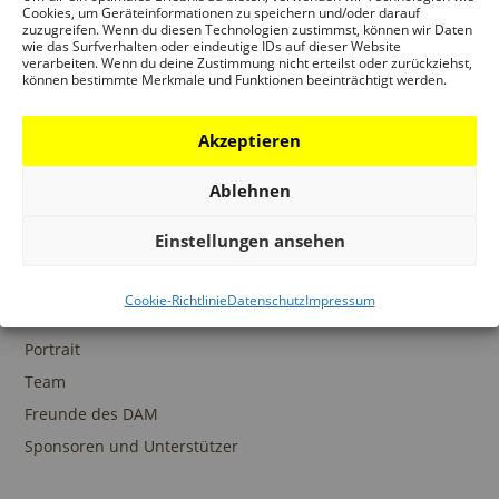
Ansprechpartner
Cookies, um Geräteinformationen zu speichern und/oder darauf
zuzugreifen. Wenn du diesen Technologien zustimmst, können wir Daten
wie das Surfverhalten oder eindeutige IDs auf dieser Website
verarbeiten. Wenn du deine Zustimmung nicht erteilst oder zurückziehst,
können bestimmte Merkmale und Funktionen beeinträchtigt werden.
SAMMLUNGEN
Akzeptieren
DAM Archiv
DAM Sammlung Digital
Ablehnen
DAM Bibliothek
Einstellungen ansehen
Cookie-Richtlinie
Datenschutz
Impressum
DAS DAM
Portrait
Team
Freunde des DAM
Sponsoren und Unterstützer