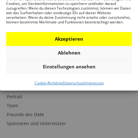
Ansprechpartner
Cookies, um Geräteinformationen zu speichern und/oder darauf
zuzugreifen. Wenn du diesen Technologien zustimmst, können wir Daten
wie das Surfverhalten oder eindeutige IDs auf dieser Website
verarbeiten. Wenn du deine Zustimmung nicht erteilst oder zurückziehst,
können bestimmte Merkmale und Funktionen beeinträchtigt werden.
SAMMLUNGEN
Akzeptieren
DAM Archiv
DAM Sammlung Digital
Ablehnen
DAM Bibliothek
Einstellungen ansehen
Cookie-Richtlinie
Datenschutz
Impressum
DAS DAM
Portrait
Team
Freunde des DAM
Sponsoren und Unterstützer