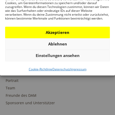
Ansprechpartner
Cookies, um Geräteinformationen zu speichern und/oder darauf
zuzugreifen. Wenn du diesen Technologien zustimmst, können wir Daten
wie das Surfverhalten oder eindeutige IDs auf dieser Website
verarbeiten. Wenn du deine Zustimmung nicht erteilst oder zurückziehst,
können bestimmte Merkmale und Funktionen beeinträchtigt werden.
SAMMLUNGEN
Akzeptieren
DAM Archiv
DAM Sammlung Digital
Ablehnen
DAM Bibliothek
Einstellungen ansehen
Cookie-Richtlinie
Datenschutz
Impressum
DAS DAM
Portrait
Team
Freunde des DAM
Sponsoren und Unterstützer