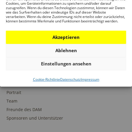
Ansprechpartner
Cookies, um Geräteinformationen zu speichern und/oder darauf
zuzugreifen. Wenn du diesen Technologien zustimmst, können wir Daten
wie das Surfverhalten oder eindeutige IDs auf dieser Website
verarbeiten. Wenn du deine Zustimmung nicht erteilst oder zurückziehst,
können bestimmte Merkmale und Funktionen beeinträchtigt werden.
SAMMLUNGEN
Akzeptieren
DAM Archiv
DAM Sammlung Digital
Ablehnen
DAM Bibliothek
Einstellungen ansehen
Cookie-Richtlinie
Datenschutz
Impressum
DAS DAM
Portrait
Team
Freunde des DAM
Sponsoren und Unterstützer