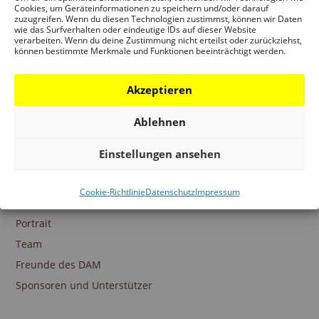
Ansprechpartner
Cookies, um Geräteinformationen zu speichern und/oder darauf
zuzugreifen. Wenn du diesen Technologien zustimmst, können wir Daten
wie das Surfverhalten oder eindeutige IDs auf dieser Website
verarbeiten. Wenn du deine Zustimmung nicht erteilst oder zurückziehst,
können bestimmte Merkmale und Funktionen beeinträchtigt werden.
SAMMLUNGEN
Akzeptieren
DAM Archiv
DAM Sammlung Digital
Ablehnen
DAM Bibliothek
Einstellungen ansehen
Cookie-Richtlinie
Datenschutz
Impressum
DAS DAM
Portrait
Team
Freunde des DAM
Sponsoren und Unterstützer