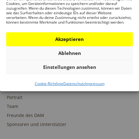
Ansprechpartner
Cookies, um Geräteinformationen zu speichern und/oder darauf
zuzugreifen. Wenn du diesen Technologien zustimmst, können wir Daten
wie das Surfverhalten oder eindeutige IDs auf dieser Website
verarbeiten. Wenn du deine Zustimmung nicht erteilst oder zurückziehst,
können bestimmte Merkmale und Funktionen beeinträchtigt werden.
SAMMLUNGEN
Akzeptieren
DAM Archiv
DAM Sammlung Digital
Ablehnen
DAM Bibliothek
Einstellungen ansehen
Cookie-Richtlinie
Datenschutz
Impressum
DAS DAM
Portrait
Team
Freunde des DAM
Sponsoren und Unterstützer