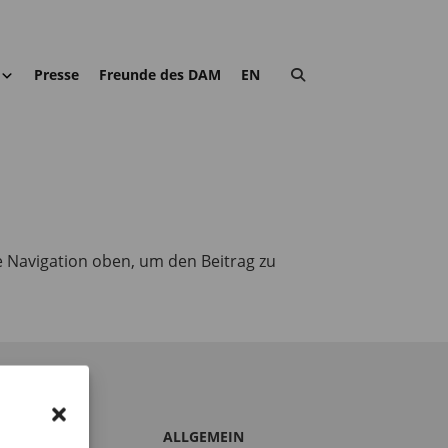
Presse
Freunde des DAM
EN
e Navigation oben, um den Beitrag zu
S DAM
ALLGEMEIN