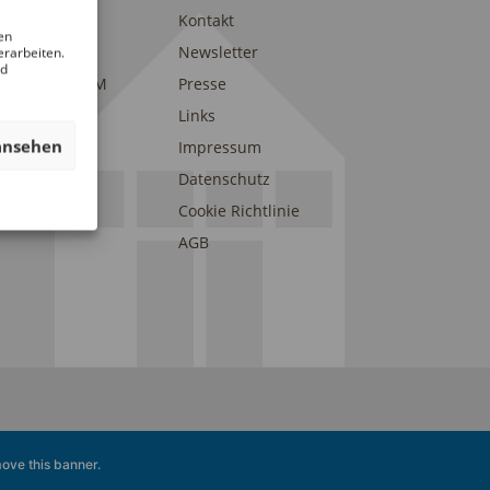
trait
Kontakt
en
am
Newsletter
erarbeiten.
nd
eunde des DAM
Presse
onsoren und
Links
erstützer
ansehen
Impressum
Datenschutz
Cookie Richtlinie
AGB
ove this banner
.