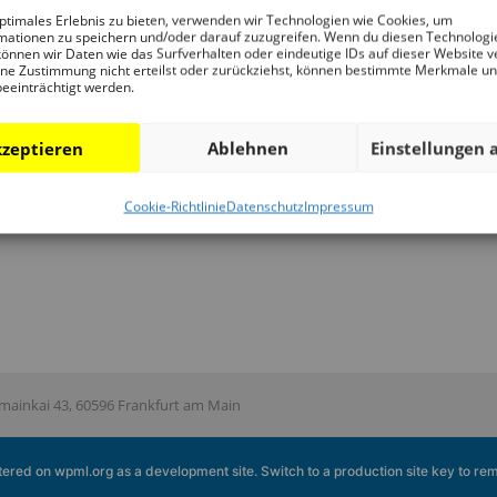
Programm
DAM Archiv
Por
ptimales Erlebnis zu bieten, verwenden wir Technologien wie Cookies, um
mationen zu speichern und/oder darauf zuzugreifen. Wenn du diesen Technologi
Führungen und
DAM Sammlung
Te
önnen wir Daten wie das Surfverhalten oder eindeutige IDs auf dieser Website v
ne Zustimmung nicht erteilst oder zurückziehst, können bestimmte Merkmale u
Touren
Digital
Fr
beeinträchtigt werden.
Publikationen
DAM Bibliothek
Sp
Ansprechpartner
Unt
zeptieren
Ablehnen
Einstellungen 
Cookie-Richtlinie
Datenschutz
Impressum
ainkai 43, 60596 Frankfurt am Main
istered on
wpml.org
as a development site. Switch to a production site key to
rem