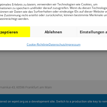
Programm
DAM Archiv
Por
ptimales Erlebnis zu bieten, verwenden wir Technologien wie Cookies, um
mationen zu speichern und/oder darauf zuzugreifen. Wenn du diesen Technologi
Führungen und
DAM Sammlung
Te
önnen wir Daten wie das Surfverhalten oder eindeutige IDs auf dieser Website v
ne Zustimmung nicht erteilst oder zurückziehst, können bestimmte Merkmale u
Touren
Digital
Fr
beeinträchtigt werden.
Publikationen
DAM Bibliothek
Sp
Ansprechpartner
Unt
zeptieren
Ablehnen
Einstellungen 
Cookie-Richtlinie
Datenschutz
Impressum
ainkai 43, 60596 Frankfurt am Main
istered on
wpml.org
as a development site. Switch to a production site key to
rem