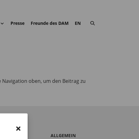
Presse
Freunde des DAM
EN
e Navigation oben, um den Beitrag zu
S DAM
ALLGEMEIN