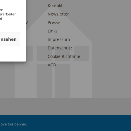
trait
Kontakt
en
am
Newsletter
erarbeiten.
nd
eunde des DAM
Presse
onsoren und
Links
erstützer
ansehen
Impressum
Datenschutz
Cookie Richtlinie
AGB
ove this banner
.