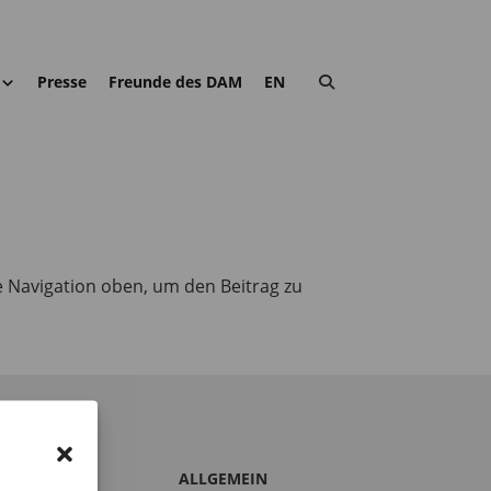
Presse
Freunde des DAM
EN
e Navigation oben, um den Beitrag zu
S DAM
ALLGEMEIN