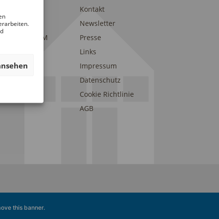
trait
Kontakt
en
am
Newsletter
erarbeiten.
nd
eunde des DAM
Presse
onsoren und
Links
erstützer
ansehen
Impressum
Datenschutz
Cookie Richtlinie
AGB
ove this banner
.