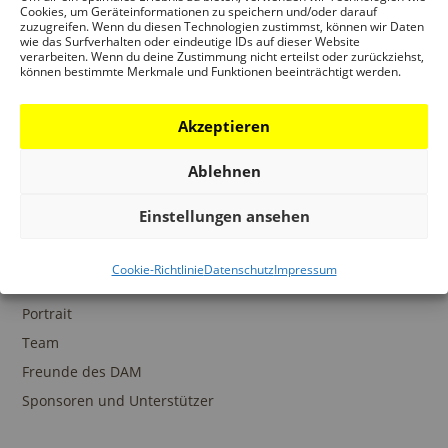
Ansprechpartner
Cookies, um Geräteinformationen zu speichern und/oder darauf
zuzugreifen. Wenn du diesen Technologien zustimmst, können wir Daten
wie das Surfverhalten oder eindeutige IDs auf dieser Website
verarbeiten. Wenn du deine Zustimmung nicht erteilst oder zurückziehst,
können bestimmte Merkmale und Funktionen beeinträchtigt werden.
SAMMLUNGEN
Akzeptieren
DAM Archiv
DAM Sammlung Digital
Ablehnen
DAM Bibliothek
Einstellungen ansehen
Cookie-Richtlinie
Datenschutz
Impressum
DAS DAM
Portrait
Team
Freunde des DAM
Sponsoren und Unterstützer