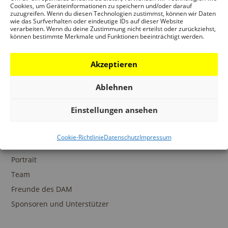
Ansprechpartner
Cookies, um Geräteinformationen zu speichern und/oder darauf
zuzugreifen. Wenn du diesen Technologien zustimmst, können wir Daten
wie das Surfverhalten oder eindeutige IDs auf dieser Website
verarbeiten. Wenn du deine Zustimmung nicht erteilst oder zurückziehst,
können bestimmte Merkmale und Funktionen beeinträchtigt werden.
SAMMLUNGEN
Akzeptieren
DAM Archiv
DAM Sammlung Digital
Ablehnen
DAM Bibliothek
Einstellungen ansehen
Cookie-Richtlinie
Datenschutz
Impressum
DAS DAM
Portrait
Team
Freunde des DAM
Sponsoren und Unterstützer