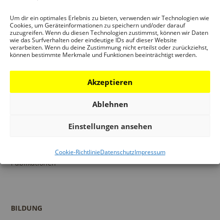
BESUCH
Infos und Services
Um dir ein optimales Erlebnis zu bieten, verwenden wir Technologien wie
Cookies, um Geräteinformationen zu speichern und/oder darauf
Führungen
zuzugreifen. Wenn du diesen Technologien zustimmst, können wir Daten
wie das Surfverhalten oder eindeutige IDs auf dieser Website
Museumsshop
verarbeiten. Wenn du deine Zustimmung nicht erteilst oder zurückziehst,
können bestimmte Merkmale und Funktionen beeinträchtigt werden.
Kontakt
Akzeptieren
Ablehnen
PROGRAMM
Ausstellungen
Einstellungen ansehen
Veranstaltungen
Architekturpreise
Cookie-Richtlinie
Datenschutz
Impressum
Publikationen
BILDUNG