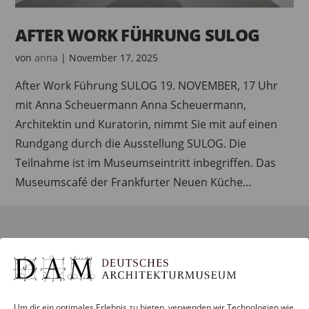
AFTER WORK FÜHRUNG SULOG
von
anna
|
November 17, 2025
After Work Führung SULOG 19. NOVEMBER, 17 Uhr
mit Anna Scheuermann Anna Scheuermann,
Architektin und Kuratorin, nimmt Sie mit auf einen
Rundgang durch die Ausstellung SULOG. Die
Teilnahme ist im Museumseintritt inbegriffen. Das
Museumscafé der Frankfurter Neuen Küche...
BESUCH
Infos und Services
Führungen
Um dir ein optimales Erlebnis zu bieten, verwenden wir Technologien wie