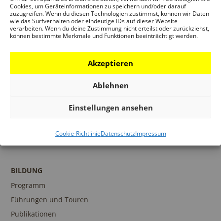
Cookies, um Geräteinformationen zu speichern und/oder darauf
Museumsshop
zuzugreifen. Wenn du diesen Technologien zustimmst, können wir Daten
wie das Surfverhalten oder eindeutige IDs auf dieser Website
Kontakt
verarbeiten. Wenn du deine Zustimmung nicht erteilst oder zurückziehst,
können bestimmte Merkmale und Funktionen beeinträchtigt werden.
Akzeptieren
PROGRAMM
Ausstellungen
Ablehnen
Veranstaltungen
Einstellungen ansehen
Architekturpreise
Publikationen
Cookie-Richtlinie
Datenschutz
Impressum
BILDUNG
Programm
Führungen und Touren
Publikationen