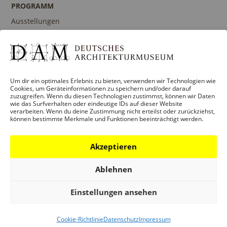
PROGRAMM
Ausstellungen
Veranstaltungen
Architekturpreise
Publikationen
Um dir ein optimales Erlebnis zu bieten, verwenden wir Technologien wie
Cookies, um Geräteinformationen zu speichern und/oder darauf
zuzugreifen. Wenn du diesen Technologien zustimmst, können wir Daten
wie das Surfverhalten oder eindeutige IDs auf dieser Website
verarbeiten. Wenn du deine Zustimmung nicht erteilst oder zurückziehst,
BILDUNG
können bestimmte Merkmale und Funktionen beeinträchtigt werden.
Programm
Führungen und Touren
Akzeptieren
Publikationen
Ablehnen
Ansprechpartner
Einstellungen ansehen
SAMMLUNGEN
Cookie-Richtlinie
Datenschutz
Impressum