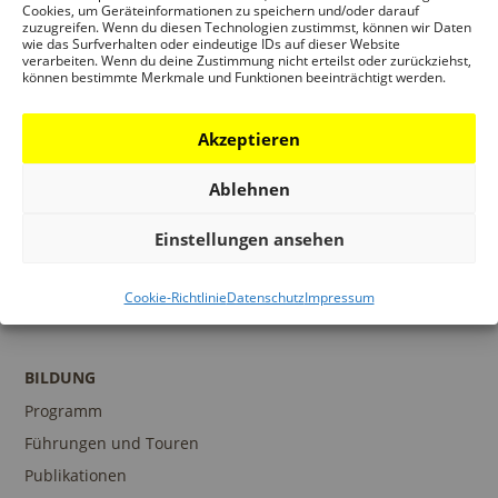
Museumsshop
Cookies, um Geräteinformationen zu speichern und/oder darauf
zuzugreifen. Wenn du diesen Technologien zustimmst, können wir Daten
Kontakt
wie das Surfverhalten oder eindeutige IDs auf dieser Website
verarbeiten. Wenn du deine Zustimmung nicht erteilst oder zurückziehst,
können bestimmte Merkmale und Funktionen beeinträchtigt werden.
Akzeptieren
PROGRAMM
Ausstellungen
Ablehnen
Veranstaltungen
Einstellungen ansehen
Architekturpreise
Publikationen
Cookie-Richtlinie
Datenschutz
Impressum
BILDUNG
Programm
Führungen und Touren
Publikationen