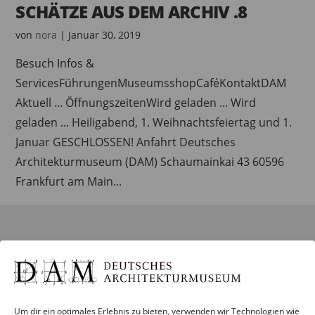
SCHÄTZE AUS DEM ARCHIV .8
von
nora
|
Januar 30, 2019
Besuch Infos &
ServicesFührungenMuseumsshopCaféKontaktDAM
Aktuell ... ÖffnungszeitenWird geladen ... Wird
geladen ... Heiligabend, 1. Weihnachtsfeiertag und 1.
Januar GESCHLOSSEN! Anfahrt Deutsches
Architekturmuseum (DAM) Schaumainkai 43 60596
Frankfurt am Main...
BESUCH
Infos und Services
Führungen
Um dir ein optimales Erlebnis zu bieten, verwenden wir Technologien wie