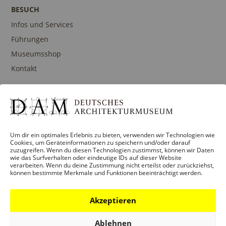
I
E
BESUCH
O
N
Infos und Services
N
-
Führungen
N
Museumsshop
A
Kontakt
V
I
G
PROGRAMM
A
Ausstellungen
Um dir ein optimales Erlebnis zu bieten, verwenden wir Technologien wie
T
Cookies, um Geräteinformationen zu speichern und/oder darauf
Veranstaltungen
zuzugreifen. Wenn du diesen Technologien zustimmst, können wir Daten
I
wie das Surfverhalten oder eindeutige IDs auf dieser Website
Architekturpreise
verarbeiten. Wenn du deine Zustimmung nicht erteilst oder zurückziehst,
O
können bestimmte Merkmale und Funktionen beeinträchtigt werden.
Publikationen
N
Akzeptieren
BILDUNG
Ablehnen