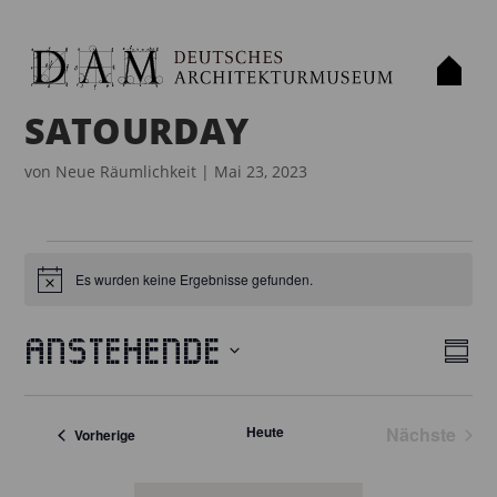
SATOURDAY
von
Neue Räumlichkeit
|
Mai 23, 2023
VERANSTALTUNGEN
Es wurden keine Ergebnisse gefunden.
H
i
n
w
Anstehende
e
Z
A
V
i
u
D
s
E
N
s
a
R
Heute
Nächste
a
Veranstaltungen
Vorherige
S
t
Veransta
m
A
I
m
u