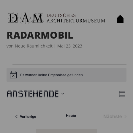
RADARMOBIL
von
Neue Räumlichkeit
|
Mai 23, 2023
VERANSTALTUNGEN
Es wurden keine Ergebnisse gefunden.
H
i
n
w
Anstehende
e
Z
A
V
i
u
D
s
E
N
s
a
R
Heute
Nächste
a
Veranstaltungen
Vorherige
S
t
Veransta
m
A
I
m
u