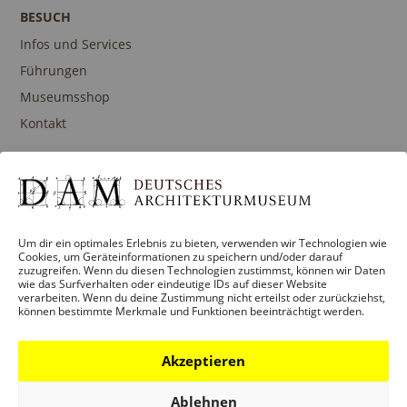
I
E
BESUCH
O
N
Infos und Services
N
-
Führungen
N
Museumsshop
A
Kontakt
V
I
G
PROGRAMM
A
Ausstellungen
Um dir ein optimales Erlebnis zu bieten, verwenden wir Technologien wie
T
Cookies, um Geräteinformationen zu speichern und/oder darauf
Veranstaltungen
zuzugreifen. Wenn du diesen Technologien zustimmst, können wir Daten
I
wie das Surfverhalten oder eindeutige IDs auf dieser Website
Architekturpreise
verarbeiten. Wenn du deine Zustimmung nicht erteilst oder zurückziehst,
O
können bestimmte Merkmale und Funktionen beeinträchtigt werden.
Publikationen
N
Akzeptieren
BILDUNG
Ablehnen