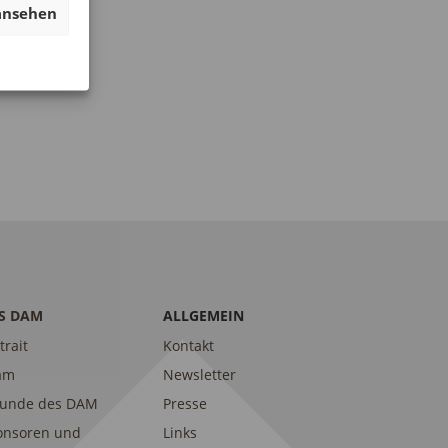
C
A
ansehen
H
T
T
I
E
O
N
N
-
N
A
V
I
G
S DAM
ALLGEMEIN
A
trait
Kontakt
T
am
Newsletter
I
eunde des DAM
Presse
O
onsoren und
Links
N