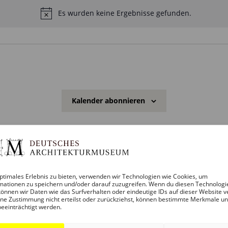
Es wurden keine Ergebnisse gefunden.
H
i
n
w
e
i
s
Kalender abonnieren
ptimales Erlebnis zu bieten, verwenden wir Technologien wie Cookies, um
mationen zu speichern und/oder darauf zuzugreifen. Wenn du diesen Technologi
önnen wir Daten wie das Surfverhalten oder eindeutige IDs auf dieser Website v
ne Zustimmung nicht erteilst oder zurückziehst, können bestimmte Merkmale u
beeinträchtigt werden.