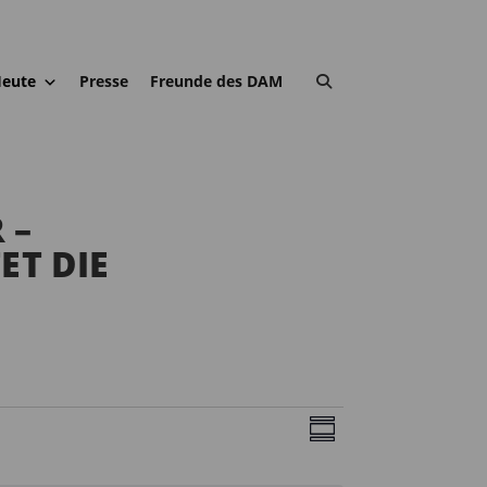
eute
Presse
Freunde des DAM
 –
ET DIE
Z
A
V
u
E
N