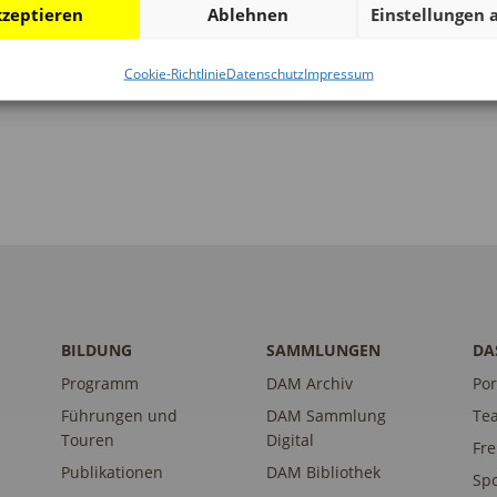
zeptieren
Ablehnen
Einstellungen 
Cookie-Richtlinie
Datenschutz
Impressum
BILDUNG
SAMMLUNGEN
DA
Programm
DAM Archiv
Por
Führungen und
DAM Sammlung
Te
Touren
Digital
Fr
Publikationen
DAM Bibliothek
Sp