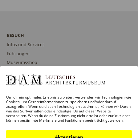
C
A
H
T
T
I
E
BESUCH
O
N
Infos und Services
N
-
Führungen
N
Museumsshop
A
Kontakt
V
I
G
Um dir ein optimales Erlebnis zu bieten, verwenden wir Technologien wie
PROGRAMM
Cookies, um Geräteinformationen zu speichern und/oder darauf
A
zuzugreifen. Wenn du diesen Technologien zustimmst, können wir Daten
Ausstellungen
wie das Surfverhalten oder eindeutige IDs auf dieser Website
T
verarbeiten. Wenn du deine Zustimmung nicht erteilst oder zurückziehst,
Veranstaltungen
können bestimmte Merkmale und Funktionen beeinträchtigt werden.
I
Architekturpreise
O
Publikationen
Akzeptieren