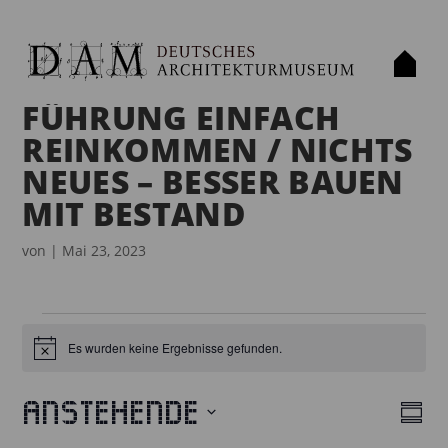
FÜHRUNG EINFACH
REINKOMMEN / NICHTS
NEUES – BESSER BAUEN
MIT BESTAND
von
|
Mai 23, 2023
VERANSTALTUNGEN
Es wurden keine Ergebnisse gefunden.
H
i
n
w
Anstehende
e
Z
A
V
i
u