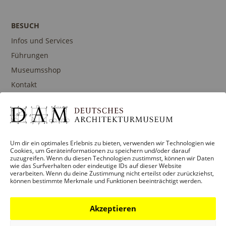
T
T
I
E
BESUCH
O
N
Infos und Services
N
-
Führungen
N
Museumsshop
A
Kontakt
V
I
G
PROGRAMM
A
Um dir ein optimales Erlebnis zu bieten, verwenden wir Technologien wie
Ausstellungen
Cookies, um Geräteinformationen zu speichern und/oder darauf
T
zuzugreifen. Wenn du diesen Technologien zustimmst, können wir Daten
Veranstaltungen
wie das Surfverhalten oder eindeutige IDs auf dieser Website
I
verarbeiten. Wenn du deine Zustimmung nicht erteilst oder zurückziehst,
Architekturpreise
können bestimmte Merkmale und Funktionen beeinträchtigt werden.
O
Publikationen
N
Akzeptieren