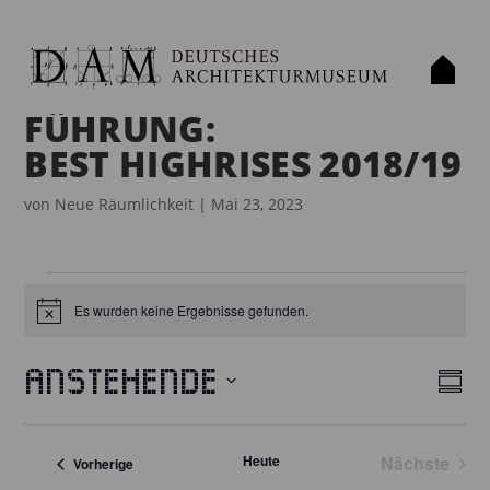
FÜHRUNG:
BEST HIGHRISES 2018/19
von
Neue Räumlichkeit
|
Mai 23, 2023
VERANSTALTUNGEN
Es wurden keine Ergebnisse gefunden.
H
i
n
w
Anstehende
e
Z
A
V
i
u
D
s
E
N
s
a
R
Heute
Nächste
a
Veranstaltungen
Vorherige
S
t
Veransta
m