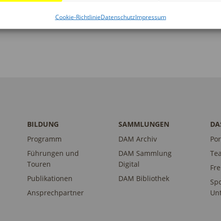
Cookie-Richtlinie
Datenschutz
Impressum
BILDUNG
SAMMLUNGEN
DA
Programm
DAM Archiv
Por
Führungen und
DAM Sammlung
Te
Touren
Digital
Fr
Publikationen
DAM Bibliothek
Sp
Ansprechpartner
Unt