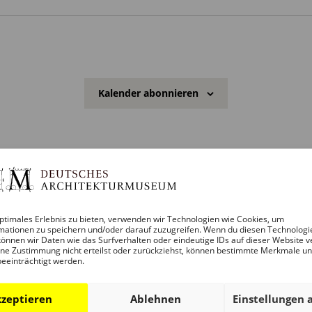
n
w
e
i
s
Kalender abonnieren
ptimales Erlebnis zu bieten, verwenden wir Technologien wie Cookies, um
mationen zu speichern und/oder darauf zuzugreifen. Wenn du diesen Technologi
önnen wir Daten wie das Surfverhalten oder eindeutige IDs auf dieser Website v
ne Zustimmung nicht erteilst oder zurückziehst, können bestimmte Merkmale u
beeinträchtigt werden.
zeptieren
Ablehnen
Einstellungen 