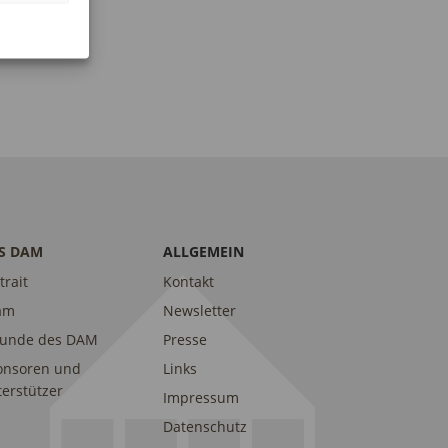
I
E
O
N
N
-
N
A
V
I
G
S DAM
ALLGEMEIN
A
trait
Kontakt
T
am
Newsletter
I
eunde des DAM
Presse
O
onsoren und
Links
N
erstützer
Impressum
Datenschutz