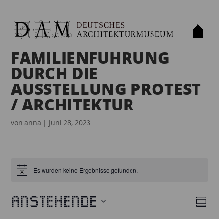
FAMILIENFÜHRUNG
DURCH DIE
AUSSTELLUNG PROTEST
/ ARCHITEKTUR
von
anna
|
Juni 28, 2023
VERANSTALTUNGEN
Es wurden keine Ergebnisse gefunden.
H
i
n
w
Anstehende
e
Z
A
V
i
u