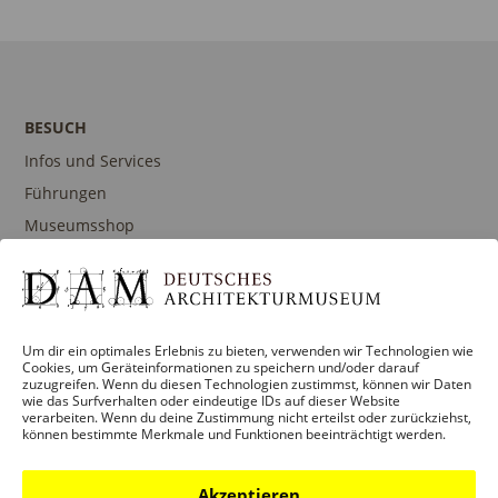
C
A
H
T
T
I
E
BESUCH
O
N
Infos und Services
N
-
Führungen
N
Museumsshop
A
Kontakt
V
I
G
Um dir ein optimales Erlebnis zu bieten, verwenden wir Technologien wie
PROGRAMM
Cookies, um Geräteinformationen zu speichern und/oder darauf
A
zuzugreifen. Wenn du diesen Technologien zustimmst, können wir Daten
Ausstellungen
wie das Surfverhalten oder eindeutige IDs auf dieser Website
T
verarbeiten. Wenn du deine Zustimmung nicht erteilst oder zurückziehst,
Veranstaltungen
können bestimmte Merkmale und Funktionen beeinträchtigt werden.
I
Architekturpreise
O
Publikationen
Akzeptieren