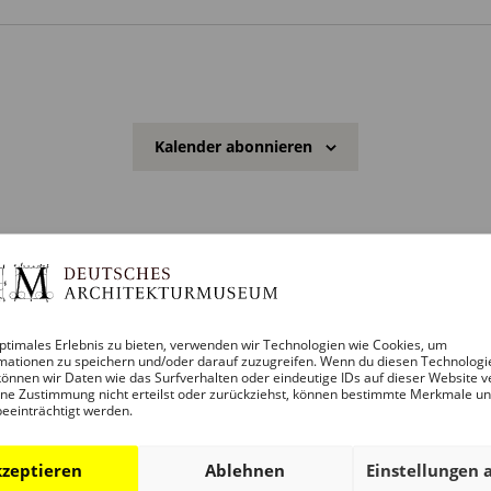
n
w
e
i
s
Kalender abonnieren
ptimales Erlebnis zu bieten, verwenden wir Technologien wie Cookies, um
mationen zu speichern und/oder darauf zuzugreifen. Wenn du diesen Technologi
önnen wir Daten wie das Surfverhalten oder eindeutige IDs auf dieser Website v
ne Zustimmung nicht erteilst oder zurückziehst, können bestimmte Merkmale u
beeinträchtigt werden.
zeptieren
Ablehnen
Einstellungen 