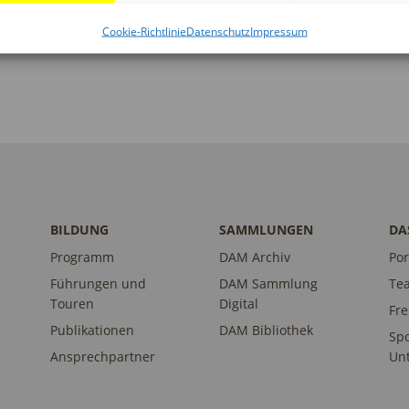
Cookie-Richtlinie
Datenschutz
Impressum
BILDUNG
SAMMLUNGEN
DA
Programm
DAM Archiv
Por
Führungen und
DAM Sammlung
Te
Touren
Digital
Fr
Publikationen
DAM Bibliothek
Sp
Ansprechpartner
Unt