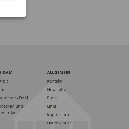
I
E
O
N
N
-
N
A
V
I
G
S DAM
ALLGEMEIN
A
trait
Kontakt
T
am
Newsletter
I
eunde des DAM
Presse
O
onsoren und
Links
N
erstützer
Impressum
Datenschutz