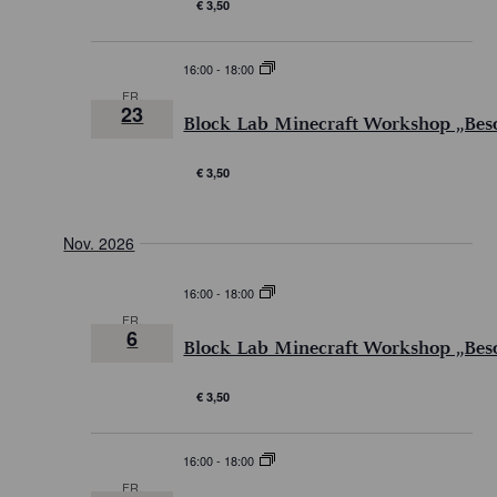
€ 3,50
T
I
E
O
16:00
-
18:00
N
N
FR.
-
23
Block Lab Minecraft Workshop „Bes
N
A
€ 3,50
V
I
Nov. 2026
G
16:00
-
18:00
A
FR.
T
6
Block Lab Minecraft Workshop „Bes
I
O
€ 3,50
N
16:00
-
18:00
FR.