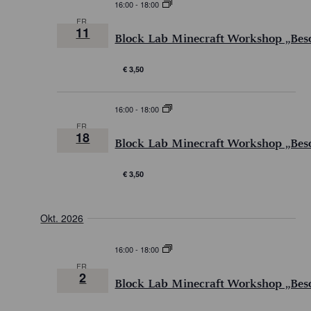
I
16:00
-
18:00
m
u
N
e
FR.
C
m
11
S
n
Block Lab Minecraft Workshop „Bes
a
H
f
T
u
a
€ 3,50
T
A
s
s
E
L
s
w
16:00
-
18:00
u
T
N
ä
FR.
n
U
18
-
Block Lab Minecraft Workshop „Bes
h
g
N
l
N
G
€ 3,50
e
A
A
n
V
N
Okt. 2026
.
I
S
16:00
-
18:00
G
I
FR.
2
C
A
Block Lab Minecraft Workshop „Bes
H
T