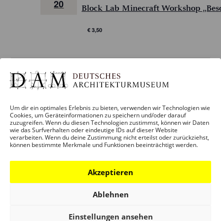
20
Block Lab Minecraft Workshop „Bes
€ 3,50
Vorherige
Heute
Nächste
Veranstaltungen
Veransta
Kalender abonnieren
Um dir ein optimales Erlebnis zu bieten, verwenden wir Technologien wie
Cookies, um Geräteinformationen zu speichern und/oder darauf
zuzugreifen. Wenn du diesen Technologien zustimmst, können wir Daten
wie das Surfverhalten oder eindeutige IDs auf dieser Website
verarbeiten. Wenn du deine Zustimmung nicht erteilst oder zurückziehst,
können bestimmte Merkmale und Funktionen beeinträchtigt werden.
Akzeptieren
BESUCH
Ablehnen
Infos und Services
Führungen
Einstellungen ansehen