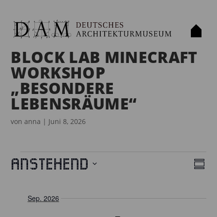
BLOCK LAB MINECRAFT
WORKSHOP
„BESONDERE
LEBENSRÄUME“
von
anna
|
Juni 8, 2026
VERANSTALTUNGEN
Anstehend
Z
A
V
u
D
E
N
s
a
Sep. 2026
R
a
S
t
m
A