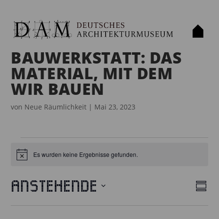
BAUWERKSTATT: DAS
MATERIAL, MIT DEM
WIR BAUEN
von
Neue Räumlichkeit
|
Mai 23, 2023
VERANSTALTUNGEN
Es wurden keine Ergebnisse gefunden.
H
i
n
w
Anstehende
e
Z
A
V
i
u
D
s
E
N
s
a