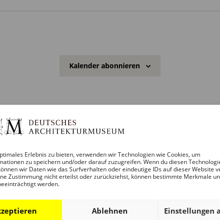
n
w
e
i
s
Kalender abonnieren
ptimales Erlebnis zu bieten, verwenden wir Technologien wie Cookies, um
mationen zu speichern und/oder darauf zuzugreifen. Wenn du diesen Technologi
önnen wir Daten wie das Surfverhalten oder eindeutige IDs auf dieser Website v
ne Zustimmung nicht erteilst oder zurückziehst, können bestimmte Merkmale u
beeinträchtigt werden.
zeptieren
Ablehnen
Einstellungen 