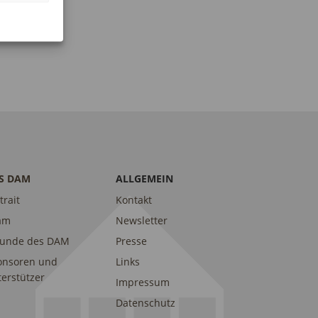
I
E
O
N
N
-
N
A
V
I
G
S DAM
ALLGEMEIN
A
trait
Kontakt
T
am
Newsletter
I
eunde des DAM
Presse
O
onsoren und
Links
N
erstützer
Impressum
Datenschutz