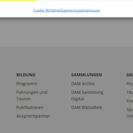
Cookie-Richtlinie
Datenschutz
Impressum
BILDUNG
SAMMLUNGEN
DA
Programm
DAM Archiv
Por
Führungen und
DAM Sammlung
Te
Touren
Digital
Fr
Publikationen
DAM Bibliothek
Sp
Ansprechpartner
Unt