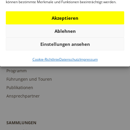
PROGRAMM
können bestimmte Merkmale und Funktionen beeinträchtigt werden.
Ausstellungen
Akzeptieren
Veranstaltungen
Architekturpreise
Ablehnen
Publikationen
Einstellungen ansehen
Cookie-Richtlinie
Datenschutz
Impressum
BILDUNG
Programm
Führungen und Touren
Publikationen
Ansprechpartner
SAMMLUNGEN