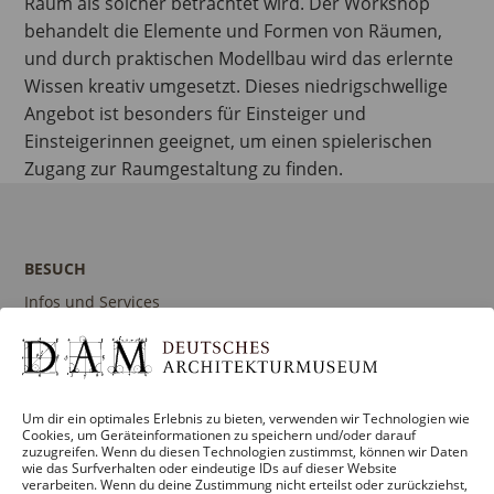
Raum als solcher betrachtet wird. Der Workshop
behandelt die Elemente und Formen von Räumen,
und durch praktischen Modellbau wird das erlernte
Wissen kreativ umgesetzt. Dieses niedrigschwellige
Angebot ist besonders für Einsteiger und
Einsteigerinnen geeignet, um einen spielerischen
Zugang zur Raumgestaltung zu finden.
BESUCH
Infos und Services
Führungen
Museumsshop
Kontakt
Um dir ein optimales Erlebnis zu bieten, verwenden wir Technologien wie
Cookies, um Geräteinformationen zu speichern und/oder darauf
zuzugreifen. Wenn du diesen Technologien zustimmst, können wir Daten
wie das Surfverhalten oder eindeutige IDs auf dieser Website
verarbeiten. Wenn du deine Zustimmung nicht erteilst oder zurückziehst,