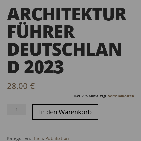
ARCHITEKTUR
FÜHRER
DEUTSCHLAN
D 2023
28,00
€
inkl. 7 % MwSt.
zzgl.
Versandkosten
Architekturführer
In den Warenkorb
Deutschland
2023
Menge
Kategorien:
Buch
,
Publikation