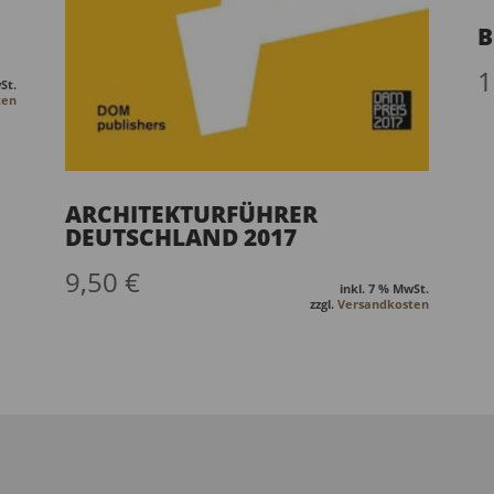
B
1
St.
ten
ARCHITEKTURFÜHRER
DEUTSCHLAND 2017
9,50
€
inkl. 7 % MwSt.
zzgl.
Versandkosten