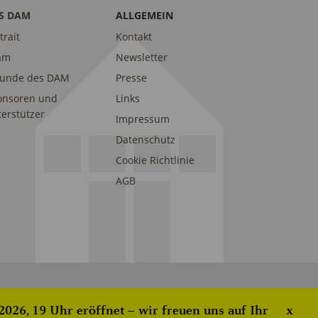
S DAM
ALLGEMEIN
trait
Kontakt
am
Newsletter
eunde des DAM
Presse
onsoren und
Links
erstützer
Impressum
Datenschutz
Cookie Richtlinie
AGB
026, 19 Uhr eröffnet – wir freuen uns auf Ihr
x