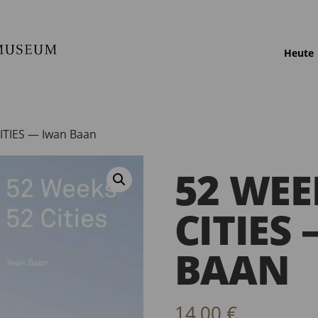
Heute
ITIES — Iwan Baan
52 WEE
CITIES
BAAN
14,00
€