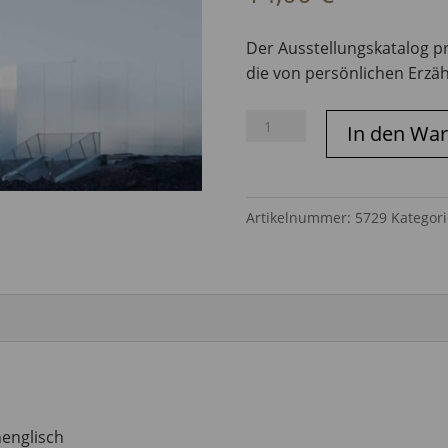
Der Ausstellungskatalog pr
die von persönlichen Erzä
52
In den Wa
WEEKS,
52
CITIES
Artikelnummer:
5729
Kategor
—
Iwan
Baan
Menge
englisch