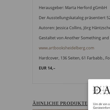
Herausgeber: Marta Herford gGmbH
Der Ausstellungskatalog präsentiert 5
Autoren: Jessica Collins, Jörg Häntzsch
Gestaltet von Another Something an
www.artbooksheidelberg.com
Hardcover, 136 Seiten, 61 Farbabb., F
EUR 14,–
ÄHNLICHE PRODUKTE
Um dir ein o
Geräteinfor