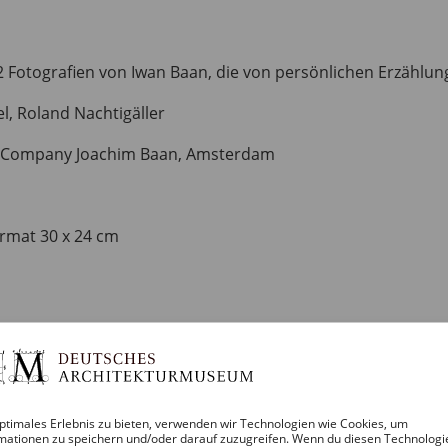
2 Fotografien von Iwan Baan, die von persönlichen Erzählun
el, Roland Nachtigäller
d Company Joachim Baan, Amsterdam
ormat 30 x 24 cm
ptimales Erlebnis zu bieten, verwenden wir Technologien wie Cookies, um
mationen zu speichern und/oder darauf zuzugreifen. Wenn du diesen Technologi