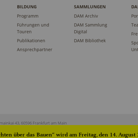
BILDUNG
SAMMLUNGEN
DA
Programm
DAM Archiv
Por
Führungen und
DAM Sammlung
Te
Touren
Digital
Fr
Publikationen
DAM Bibliothek
Sp
Ansprechpartner
Unt
ainkai 43, 60596 Frankfurt am Main
ten über das Bauen“ wird am Freitag, den 14. August 2