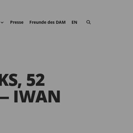
Presse
Freunde des DAM
EN
KS, 52
 — IWAN