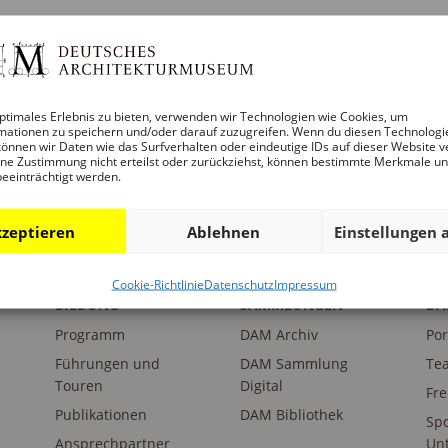
adipscing elitr, sed diam nonumy eirmod tempor invidunt u
 et justo duo dolores et ea rebum. Stet clita kasd gubergr
ptimales Erlebnis zu bieten, verwenden wir Technologien wie Cookies, um
sit amet, consetetur sadipscing elitr, sed diam nonumy eir
mationen zu speichern und/oder darauf zuzugreifen. Wenn du diesen Technologi
önnen wir Daten wie das Surfverhalten oder eindeutige IDs auf dieser Website v
t vero eos et accusam et justo duo dolores et ea rebum. St
ne Zustimmung nicht erteilst oder zurückziehst, können bestimmte Merkmale u
beeinträchtigt werden.
zeptieren
Ablehnen
Einstellungen 
Cookie-Richtlinie
Datenschutz
Impressum
BILDUNG
SAMMLUNGEN
DA
Programm
DAM Archiv
Por
Führungen und
DAM Sammlung
Te
Touren
Digital
Fr
Publikationen
DAM Bibliothek
Sp
Ansprechpartner
Unt