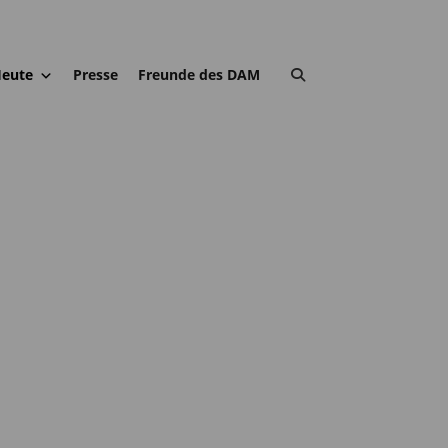
eute
Presse
Freunde des DAM