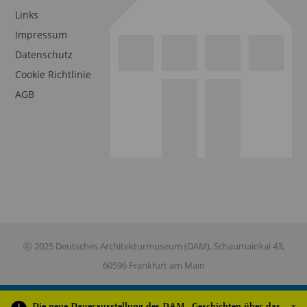
Links
Impressum
Datenschutz
Cookie Richtlinie
AGB
ⓒ 2025 Deutsches Architekturmuseum (DAM), Schaumainkai 43,
60596 Frankfurt am Main
Die neue Dauerausstellung des DAM „Geschichten über das
x
This site is registered on
wpml.org
as a development site. Switch to a