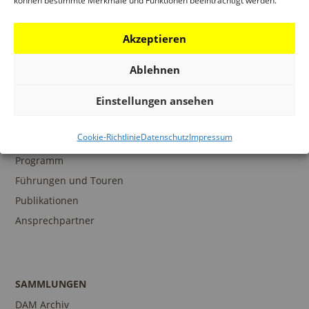
können bestimmte Merkmale und Funktionen beeinträchtigt werden.
Ausstellungen
Veranstaltungen
Akzeptieren
Architekturpreise
Ablehnen
Publikationen
Einstellungen ansehen
Cookie-Richtlinie
Datenschutz
Impressum
BILDUNG
Programm
Führungen und Touren
Publikationen
Ansprechpartner
SAMMLUNGEN
DAM Archiv