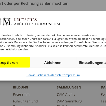
 Ort oder per Rechnung zahlen möchten.
nehmer:innen in die Geschichte der Hochhäuser ein,
echnischen Fortschritt. Eine Einführung in die Statik und
e in die ingenieurstechnischen Aspekte. Der Workshop
ung von Hochhäusern, insbesondere anhand von Beispielen 
ptimales Erlebnis zu bieten, verwenden wir Technologien wie Cookies, um
eranführung an architektonische Darstellungsformen, um ei
mationen zu speichern und/oder darauf zuzugreifen. Wenn du diesen Technologi
nten Bauwerke zu vermitteln.
önnen wir Daten wie das Surfverhalten oder eindeutige IDs auf dieser Website v
ne Zustimmung nicht erteilst oder zurückziehst, können bestimmte Merkmale u
beeinträchtigt werden.
zeptieren
Ablehnen
Einstellungen 
Cookie-Richtlinie
Datenschutz
Impressum
BILDUNG
SAMMLUNGEN
DA
Programm
DAM Archiv
Por
Führungen und
DAM Sammlung
Te